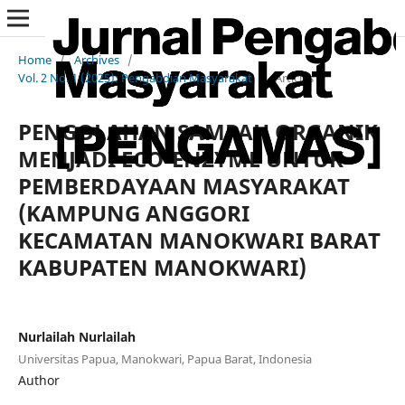
Home
/
Archives
/
Vol. 2 No. 1 (2025): Pengabdian Masyarakat
/
Articles
PENGOLAHAN SAMPAH ORGANIK
MENJADI ECO-ENZYME UNTUK
PEMBERDAYAAN MASYARAKAT
(KAMPUNG ANGGORI
KECAMATAN MANOKWARI BARAT
KABUPATEN MANOKWARI)
Nurlailah Nurlailah
Universitas Papua, Manokwari, Papua Barat, Indonesia
Author