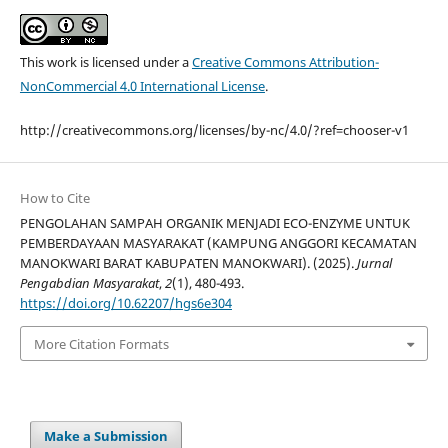
This work is licensed under a
Creative Commons Attribution-
NonCommercial 4.0 International License
.
http://creativecommons.org/licenses/by-nc/4.0/?ref=chooser-v1
How to Cite
PENGOLAHAN SAMPAH ORGANIK MENJADI ECO-ENZYME UNTUK
PEMBERDAYAAN MASYARAKAT (KAMPUNG ANGGORI KECAMATAN
MANOKWARI BARAT KABUPATEN MANOKWARI). (2025).
Jurnal
Pengabdian Masyarakat
,
2
(1), 480-493.
https://doi.org/10.62207/hgs6e304
More Citation Formats
Make a Submission