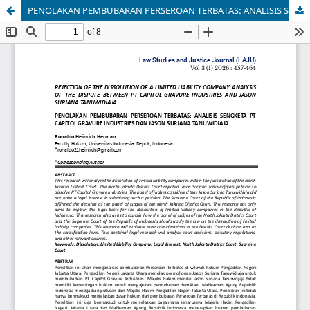
PENOLAKAN PEMBUBARAN PERSEROAN TERBATAS: ANALISIS SENGKETA PT CAPITOL GRAVURE INDUSTRIES DAN JASON SURJANA TANUWIDJAJA