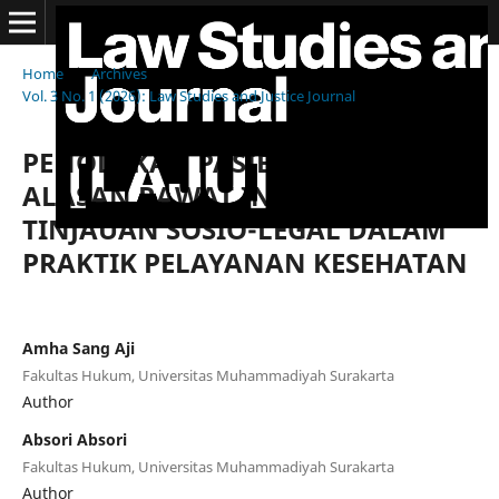
Home
/
Archives
/
Vol. 3 No. 1 (2026): Law Studies and Justice Journal
/
Articles
PENOLAKAN PASIEN IGD ATAS
ALASAN RAWAT INAP BERULANG:
TINJAUAN SOSIO-LEGAL DALAM
PRAKTIK PELAYANAN KESEHATAN
Amha Sang Aji
Fakultas Hukum, Universitas Muhammadiyah Surakarta
Author
Absori Absori
Fakultas Hukum, Universitas Muhammadiyah Surakarta
Author