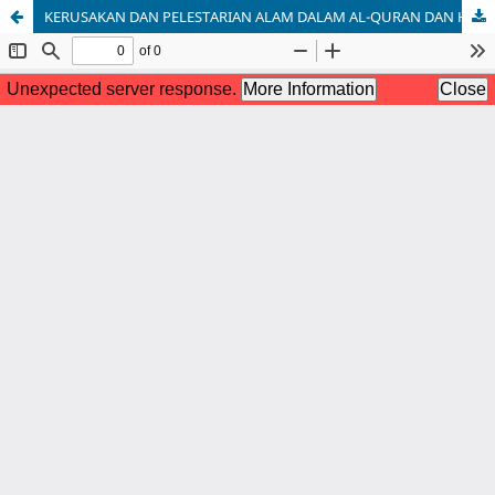
KERUSAKAN DAN PELESTARIAN ALAM DALAM AL-QURAN DAN HADIS: STUDI KEPUSTAKAAN TENTANG EKSPLOITASI TAMBANG, EROSI, DAN GLOBAL WARMING