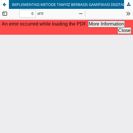
IMPLEMENTASI METODE TAMYIZ BERBASIS GAMIFIKASI DIGITAL UNTUK MENINGKATKAN SELF-REGULATED LEARNING SISWA RBQ FAILASUFA