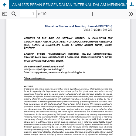
ANALISIS PERAN PENGENDALIAN INTERNAL DALAM MENINGKATKAN TRANSPARANSI DAN AKUNTABILITAS DANA BOS: STUDI KUALITATIF DI MTSM MUARA PANAS KABUPATEN SOLOK